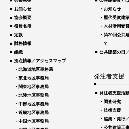
会長挨拶
公共建築賞と
お知らせ
お知らせ
協会概要
歴代受賞建築物
役員名簿
木材活用受
定款
第20回公共
財務情報
て
組織
公共建築の日
拠点情報／アクセスマップ
北海道地区事務局
発注者支援
東北地区事務局
関東地区事務局
発注者支援活
北陸地区事務局
調査研究
中部地区事務局
技術支援
近畿地区事務局
編集・発行
中国地区事務局
公共建築工